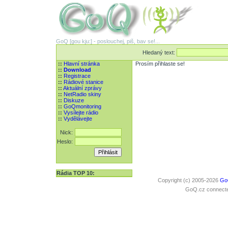
GoQ [gou kju:] - poslouchej, piš, bav se!...
Hledaný text:
::
Hlavní stránka
Prosím přihlaste se!
::
Download
::
Registrace
::
Rádiové stanice
::
Aktuální zprávy
::
NetRadio skiny
::
Diskuze
::
GoQmonitoring
::
Vysílejte rádio
::
Vydělávejte
Nick:
Heslo:
Rádia TOP 10:
Copyright (c) 2005-2026
Go
GoQ.cz connected