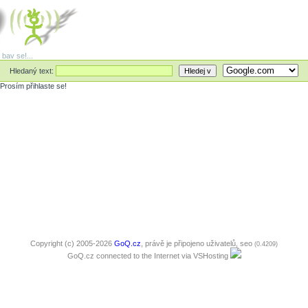
 bav se!...
Hledaný text:
Prosím přihlaste se!
Copyright (c) 2005-2026
GoQ.cz
, právě je připojeno uživatelů,
seo
(0.4209)
GoQ.cz connected to the Internet via
VSHosting