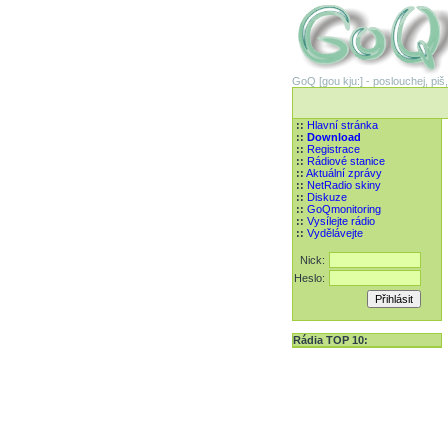
GoQ [gou kju:] - poslouchej, piš,
::
Hlavní stránka
::
Download
::
Registrace
::
Rádiové stanice
::
Aktuální zprávy
::
NetRadio skiny
::
Diskuze
::
GoQmonitoring
::
Vysílejte rádio
::
Vydělávejte
Nick:
Heslo:
Rádia TOP 10: