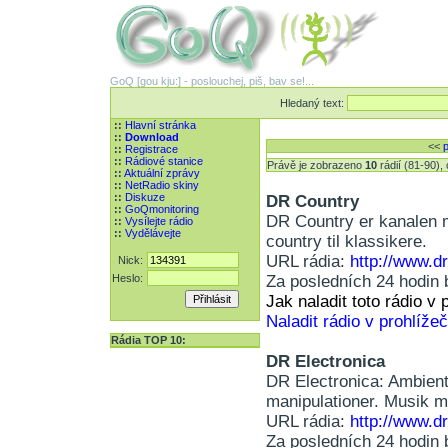
GoQ [gou kju:] - poslouchej, piš, bav se!...
Hledaný text:
::
Hlavní stránka
::
Download
<<
p
::
Registrace
::
Rádiové stanice
Právě je zobrazeno
10
rádií (81-90)
::
Aktuální zprávy
::
NetRadio skiny
::
Diskuze
DR Country
::
GoQmonitoring
DR Country er kanalen m
::
Vysílejte rádio
::
Vydělávejte
country til klassikere.
URL rádia:
http://www.d
Nick:
Heslo:
Za posledních 24 hodin 
Jak naladit toto rádio 
Naladit rádio v prohlížeč
Rádia TOP 10:
DR Electronica
DR Electronica: Ambient
manipulationer. Musik me
URL rádia:
http://www.dr
Za posledních 24 hodin 