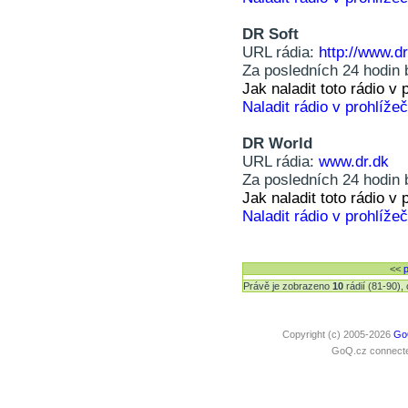
DR Soft
URL rádia:
http://www.dr
Za posledních 24 hodin 
Jak naladit toto rádio 
Naladit rádio v prohlížeč
DR World
URL rádia:
www.dr.dk
Za posledních 24 hodin 
Jak naladit toto rádio 
Naladit rádio v prohlížeč
<<
p
Právě je zobrazeno
10
rádií (81-90)
Copyright (c) 2005-2026
Go
GoQ.cz connected