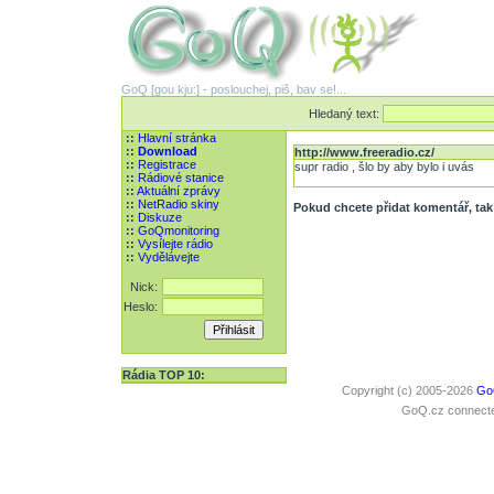
GoQ [gou kju:] - poslouchej, piš, bav se!...
Hledaný text:
::
Hlavní stránka
::
Download
http://www.freeradio.cz/
::
Registrace
supr radio , šlo by aby bylo i uvás
::
Rádiové stanice
::
Aktuální zprávy
::
NetRadio skiny
Pokud chcete přidat komentář, tak 
::
Diskuze
::
GoQmonitoring
::
Vysílejte rádio
::
Vydělávejte
Nick:
Heslo:
Rádia TOP 10:
Copyright (c) 2005-2026
Go
GoQ.cz connected