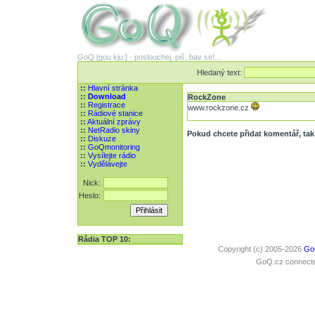
GoQ [gou kju:] - poslouchej, piš, bav se!...
Hledaný text:
::
Hlavní stránka
::
Download
RockZone
::
Registrace
www.rockzone.cz
::
Rádiové stanice
::
Aktuální zprávy
::
NetRadio skiny
Pokud chcete přidat komentář, tak 
::
Diskuze
::
GoQmonitoring
::
Vysílejte rádio
::
Vydělávejte
Nick:
Heslo:
Rádia TOP 10:
Copyright (c) 2005-2026
Go
GoQ.cz connected