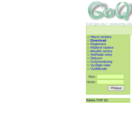
GoQ [gou kju:] - poslouchej, piš,
::
Hlavní stránka
::
Download
::
Registrace
::
Rádiové stanice
::
Aktuální zprávy
::
NetRadio skiny
::
Diskuze
::
GoQmonitoring
::
Vysílejte rádio
::
Vydělávejte
Nick:
Heslo:
Rádia TOP 10: