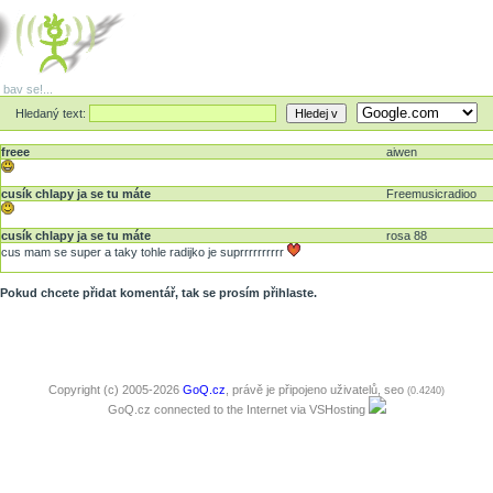
 bav se!...
Hledaný text:
freee
aiwen
cusík chlapy ja se tu máte
Freemusicradioo
cusík chlapy ja se tu máte
rosa 88
cus mam se super a taky tohle radijko je suprrrrrrrrrr
Pokud chcete přidat komentář, tak se prosím přihlaste.
Copyright (c) 2005-2026
GoQ.cz
, právě je připojeno uživatelů,
seo
(0.4240)
GoQ.cz connected to the Internet via
VSHosting